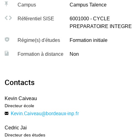
Campus
Campus Talence
Traitement de l'information et de l'énergie électrique
Référentiel SISE
6001000 - CYCLE
Physique - chimie
PREPARATOIRE INTEGRE
Mathématiques
Régime(s) d'études
Formation initiale
Organisation industrielle
Formation à distance
Non
Mécanique
L'enseignement des sciences pour l'ingénieur occupe une
Contacts
large place. Il est conçu pour donner aux élèves une
culture générale scientifique et technique.
Kevin Caiveau
consulter le
cursus
Pour en savoir plus,
.
Directeur école
Kevin.Caiveau
@
bordeaux-inp.fr
Cedric Jai
Directeur des études