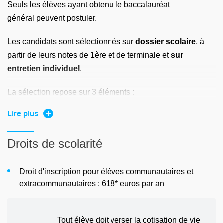
Seuls les élèves ayant obtenu le baccalauréat
général peuvent postuler.
Les candidats sont sélectionnés sur
dossier scolaire
, à
partir de leurs notes de 1ère et de terminale et
sur
entretien individuel
.
La sélection repose sur 3 éléments :
Lire plus
Dossier scolaire : 65 %
Bac : 20 %
Droits de scolarité
Entretien / PFM / FA : 15 %
Droit d'inscription pour élèves communautaires et
extracommunautaires : 618* euros par an
La Prépa des INP peut étudier au cas par cas les dossiers
des candidats en première année post-bac, hors parcours
En savoir plus
ingénieur.
Tout élève doit verser la cotisation de vie