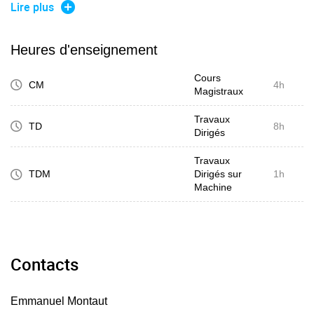
Sous-ensemble orthogonaux, ortogonal d'un ensemble,
Lire plus
supplémentaire orthogonal
Projection orthogonale et formule du projeté, distance d'un
Heures d'enseignement
vecteur à un sev et application aux problème d'optimisation
Cours
CM
4h
Magistraux
Travaux
TD
8h
Dirigés
Travaux
TDM
Dirigés sur
1h
Machine
Contacts
Emmanuel Montaut