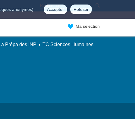
istiques anonymes).
Accepter
Refuser
Ma sélection
 La Prépa des INP
TC Sciences Humaines