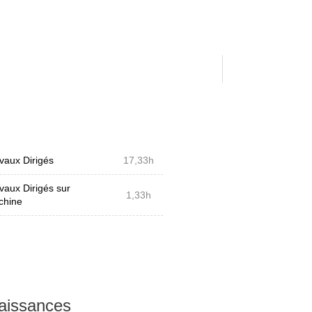
vaux Dirigés
17,33h
vaux Dirigés sur
1,33h
chine
naissances