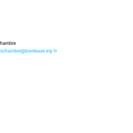
chambre
Veschambre
@
bordeaux-inp.fr