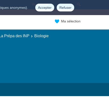
istiques anonymes).
Accepter
Refuser
Ma sélection
 La Prépa des INP
Biologie