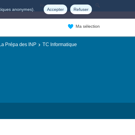
istiques anonymes).
Accepter
Refuser
Ma sélection
 La Prépa des INP
TC Informatique