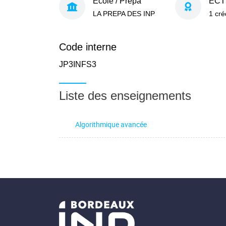
École / Prépa
ECT
LA PREPA DES INP
1 cré
Code interne
JP3INFS3
Liste des enseignements
Algorithmique avancée