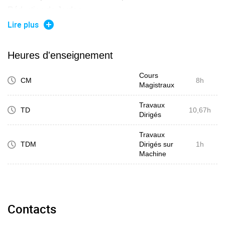
Réduction de Jordan
Applications : calcul de l'inverse et des puissances d'une
Lire plus
matrice, lien avec la diagonalisation, systèmes
différentiels, système linéaire de suites récurrentes
Heures d'enseignement
Cours
CM
8h
Magistraux
Travaux
TD
10,67h
Dirigés
Travaux
TDM
Dirigés sur
1h
Machine
Contacts