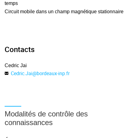
temps
Circuit mobile dans un champ magnétique stationnaire
Induction électromagnétique
ARQS magnétique :
Contacts
Réécrire les équations de Maxwell dans l'ARQS
magnétique
Cedric Jai
Cedric.Jai
@
bordeaux-inp.fr
Courant induit :
Prédire le sens du courant induit suivant le sens de la
variation du flux magnétique.
Modalités de contrôle des
connaissances