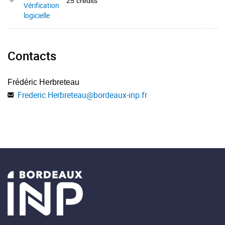
25 crédits
Vérification
logicielle
Contacts
Frédéric Herbreteau
Frederic.Herbreteau
@
bordeaux-inp.fr