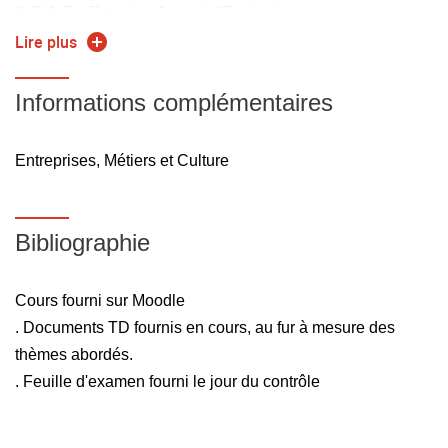
8. E.A.E. : Entretien Annuel d'Evaluation
Cours + TD répartis au fur et à mesure des thèmes abordés
Lire plus
en cours + Contrôle de 1h00 en fin de session.
Informations complémentaires
Entreprises, Métiers et Culture
Bibliographie
Cours fourni sur Moodle
. Documents TD fournis en cours, au fur à mesure des
thèmes abordés.
. Feuille d'examen fourni le jour du contrôle