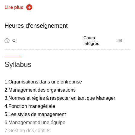
Des exercices dirigés permettront aux élèves de bine
Lire plus
assimiler les thèmes abordés afin d'être en mesure de
comprendre les clés du management d'équipe à mettre en
Heures d'enseignement
œuvre dans leur formation en entreprise.
Cours
CI
36h
Intégrés
Syllabus
1.Organisations dans une entreprise
2.Management des organisations
3.Normes et règles à respecter en tant que Manager
4.Fonction managériale
5.Les styles de management
6.Management d'une équipe
7.Gestion des conflits