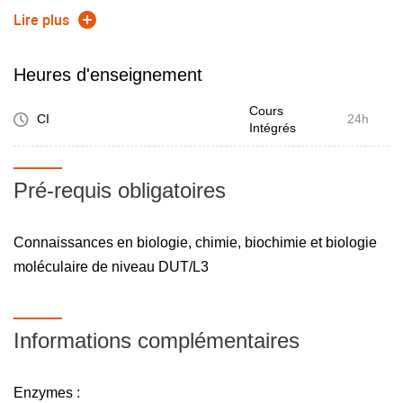
représentations graphiques adaptées aux analyses.
Lire plus
Heures d'enseignement
Au terme de l'enseignement Macromolécules biologiques,
Cours
l'élève pourra mobiliser des connaissances pour
CI
24h
Intégrés
appréhender les macromolécules sous différents angles :
synthèse, structures, fonctions. Sera évaluée sa capacité à
Pré-requis obligatoires
analyser des cas pratiques dans un contexte de résolution
d'exercices, d'études de cas ou encore d'analyse de
documents scientifiques, techniques et commerciaux.
Connaissances en biologie, chimie, biochimie et biologie
moléculaire de niveau DUT/L3
Informations complémentaires
Enzymes :