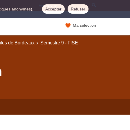
istiques anonymes).
Accepter
Refuser
Ma sélection
ules de Bordeaux
Semestre 9 - FISE
n