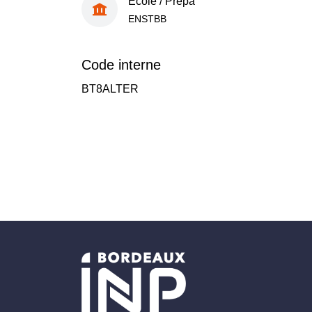
École / Prépa
ENSTBB
Code interne
BT8ALTER