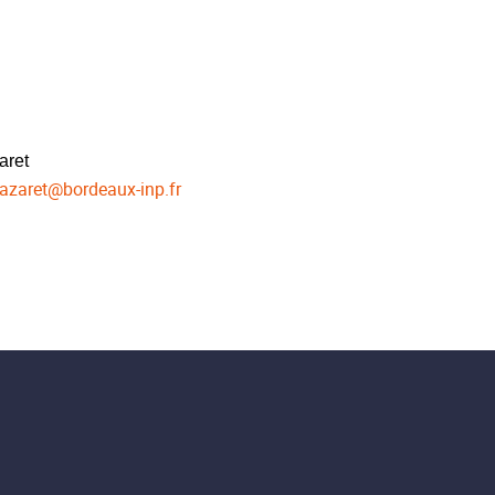
aret
Nazaret
@
bordeaux-inp.fr