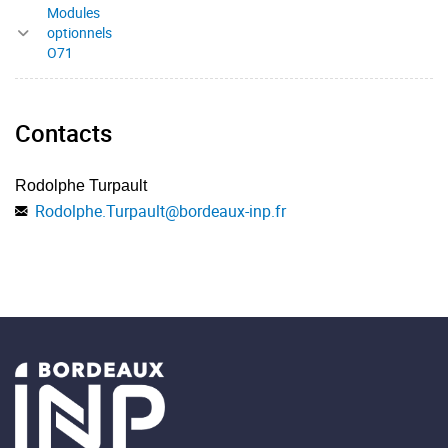
Modules
optionnels
O71
Contacts
Rodolphe Turpault
Rodolphe.Turpault
@
bordeaux-inp.fr