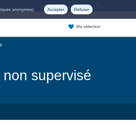
istiques anonymes).
Accepter
Refuser
Ma sélection
e
 non supervisé