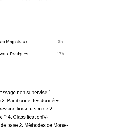
tion de variables aléatoires avec
. Nous présenterons les chaînes
ons de ces modèles à
ples, vous serons présentés et
tlab.
rs Magistraux
8h
vaux Pratiques
17h
ntissage non supervisé 1.
2. Partitionner les données
ression linéaire simple 2.
e ? 4. ClassificationIV-
s de base 2. Méthodes de Monte-