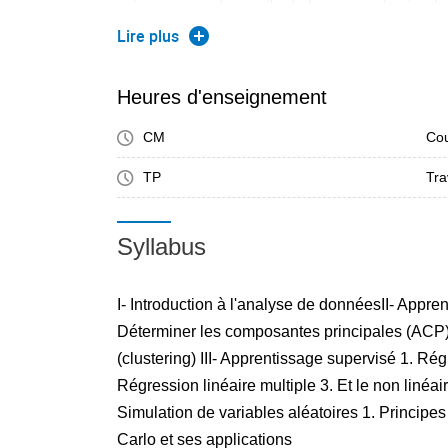
présenterons des outils de base pour la simula
des applications aux méthodes de Monte-Carlo
Lire plus
de Markov et nous verrons certaines applicati
l'optimisation stochastique. De nombreux exem
Heures d'enseignement
seront mis en oeuvre en utilisant le langage Ma
CM
Cou
TP
Tra
Syllabus
I- Introduction à l'analyse de donnéesII- Appre
Déterminer les composantes principales (ACP) 
(clustering) III- Apprentissage supervisé 1. Rég
Régression linéaire multiple 3. Et le non linéair
Simulation de variables aléatoires 1. Principe
Carlo et ses applications