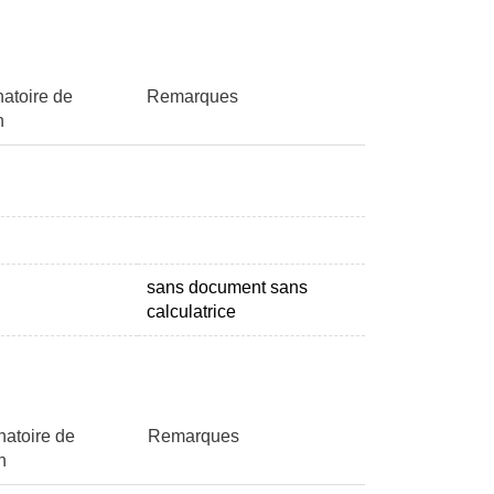
natoire de
Remarques
n
sans document sans
calculatrice
natoire de
Remarques
n