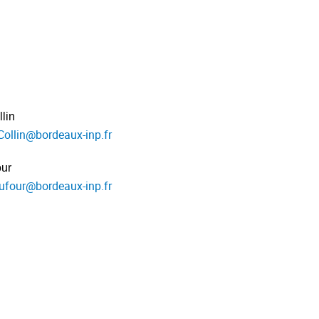
lin
Collin
@
bordeaux-inp.fr
our
ufour
@
bordeaux-inp.fr