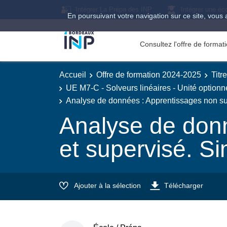
Intégrer La Prépa des INP
Intégrer une éc
En poursuivant votre navigation sur ce site, vous 
Consultez l'offre de forma
Accueil
Offre de formation 2024-2025
Titr
UE M7-C - Solveurs linéaires - Unité optionn
Analyse de données : Apprentissages non sup
Analyse de donn
et supervisé. Si
Ajouter à la sélection
Télécharger