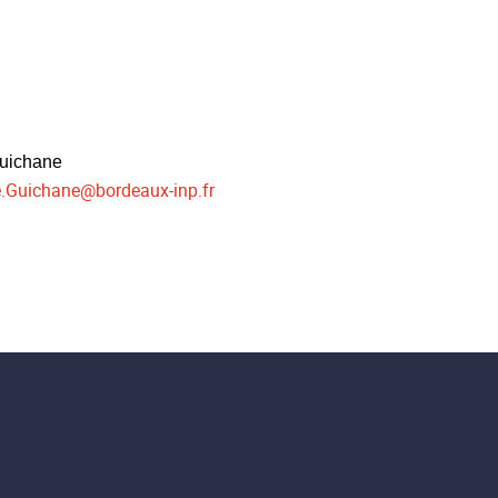
Guichane
e.Guichane
@
bordeaux-inp.fr