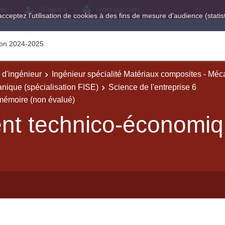
ole
S'inscrire
Livret d'accueil
acceptez l'utilisation de cookies à des fins de mesure d'audience (stat
tion 2024-2025
e d'ingénieur
Ingénieur spécialité Matériaux composites - Mé
nique (spécialisation FISE)
Science de l'entreprise 6
émoire (non évalué)
t technico-économiq