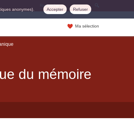
istiques anonymes).
Accepter
Refuser
Ma sélection
canique
ue du mémoire