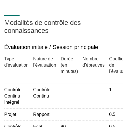
TP sur colonnes non saturées
Modalités de contrôle des
connaissances
Évaluation initiale / Session principale
Type
Nature de
Durée
Nombre
Coefficie
d'évaluation
l'évaluation
(en
d'épreuves
de
minutes)
l'évaluat
Contrôle
Contrôle
1
Continu
Continu
Intégral
Projet
Rapport
0.5
Contrôle
Ecrit
90
0.5