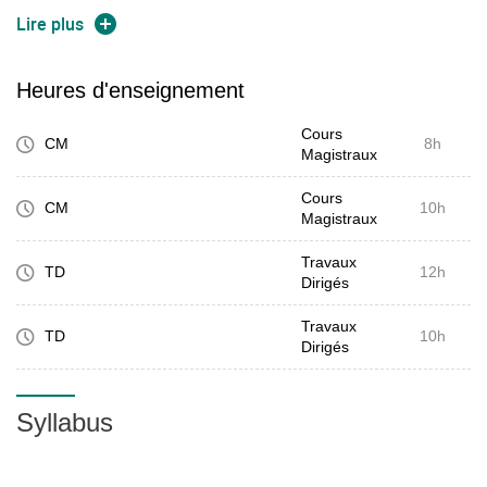
cours
Lire plus
Compétences à acquérir :
Heures d'enseignement
Cours
Compréhension des spécificités de la zone non saturée
CM
8h
Magistraux
Cours
CM
10h
Magistraux
Gestion d'un programme expérimental
Travaux
TD
12h
Dirigés
Travaux
TD
10h
Dirigés
Syllabus