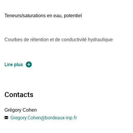
Teneurs/saturations en eau, potentiel
Courbes de rétention et de conductivité hydraulique
équation de Richards
Lire plus
Comportement multiphasique : statique et dynamique
Contacts
Grégory Cohen
Volatilisation
Gregory.Cohen
@
bordeaux-inp.fr