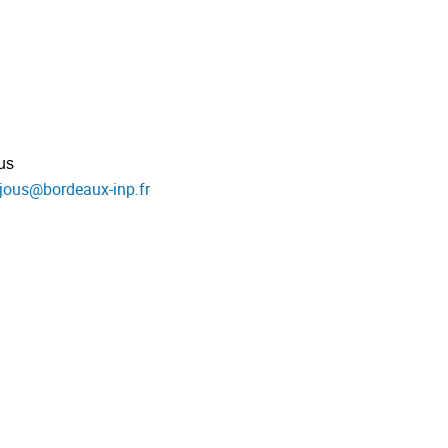
us
jous
@
bordeaux-inp.fr