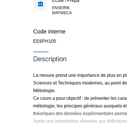
École / Prépa
ENSEIRB-
MATMECA
Code interne
EE6PH105
Description
La mesure prend une importance de plus en p
Sciences et Techniques modernes, au point de c
Métrologie.
Ce cours a pour objectif : de présenter les cara
métrologie, les principes généraux auxquels elle
théoriques des données expérimentales permetta
Après une introduction réservée aux définitions