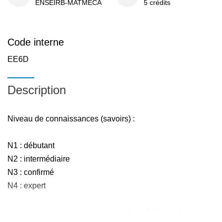
ENSEIRB-MATMECA
5 crédits
Code interne
EE6D
Description
Niveau de connaissances (savoirs) :
N1 : débutant
N2 : intermédiaire
N3 : confirmé
N4 : expert
Les connaissances (savoirs) attendues à l'issue des