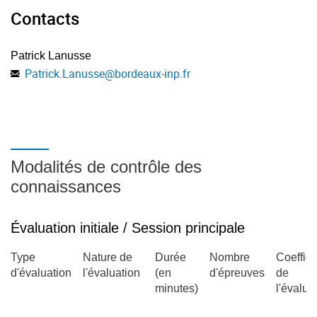
Contacts
Patrick Lanusse
Patrick.Lanusse
@
bordeaux-inp.fr
Modalités de contrôle des
connaissances
Évaluation initiale / Session principale
Type
Nature de
Durée
Nombre
Coeffici
d'évaluation
l'évaluation
(en
d'épreuves
de
minutes)
l'évalua