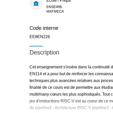
École / Prépa
ENSEIRB-
MATMECA
Code interne
EE8EN226
Description
Cet enseignement s'insère dans la continuité
EN114 et a pour but de renforcer les connaiss
techniques plus avancées relatives aux proce
finalité de ce cours est de permettre aux étud
multi/many-cœurs les plus sophistiqués. Tout 
jeu d'instructions RISC-V est au coeur de ce mo
de pipeline2 - Architecture RISC-V pipeline3 