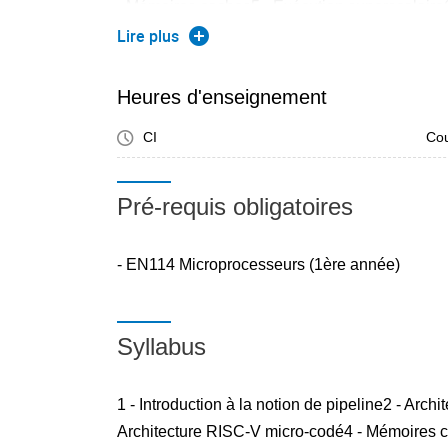
- Mémoires caches5 - Exécution superscalaire6
Exécution OoO (Out-of-Order)8 - Renommage d
Lire plus
(Very Long Instruction Word), vectoriel et « Mul
protection d'adresse11 - Mémoire virtuelle
Heures d'enseignement
CI
Cou
Pré-requis obligatoires
- EN114 Microprocesseurs (1ère année)
Syllabus
1 - Introduction à la notion de pipeline2 - Arch
Architecture RISC-V micro-codé4 - Mémoires 