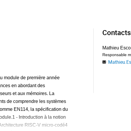
Contacts
Mathieu Esco
Responsable m
Mathieu.E
 du module de première année
ances en abordant des
sseurs et aux mémoires. La
iants de comprendre les systèmes
comme EN114, la spécification du
dule.1 - Introduction à la notion
- Architecture RISC-V micro-codé4