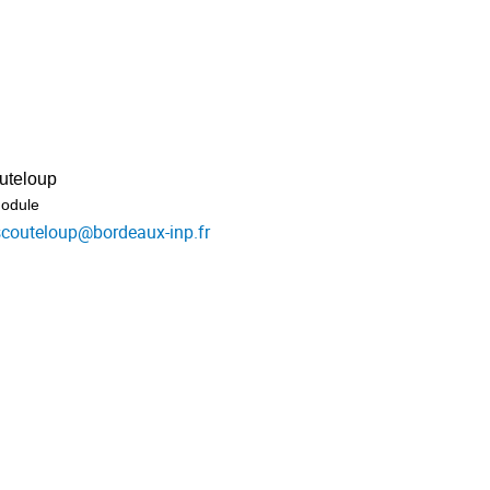
uteloup
odule
scouteloup
@
bordeaux-inp.fr