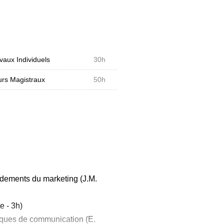
tion achat
t accueillera des étudiants de
vaux Individuels
30h
rs Magistraux
50h
ndements du marketing (J.M.
e - 3h)
iques de communication (E.