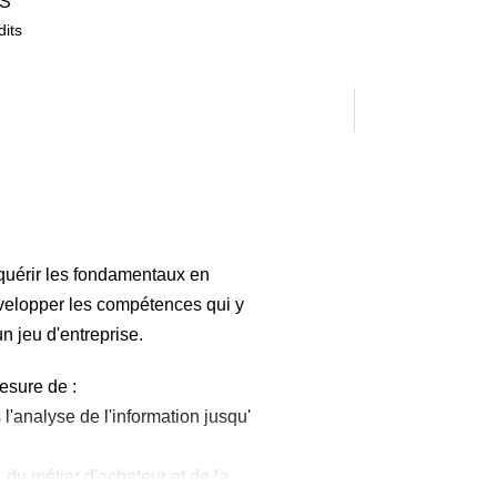
S
dits
quérir les fondamentaux en
évelopper les compétences qui y
n jeu d'entreprise.
mesure de :
analyse de l'information jusqu'
 du métier d'acheteur et de la