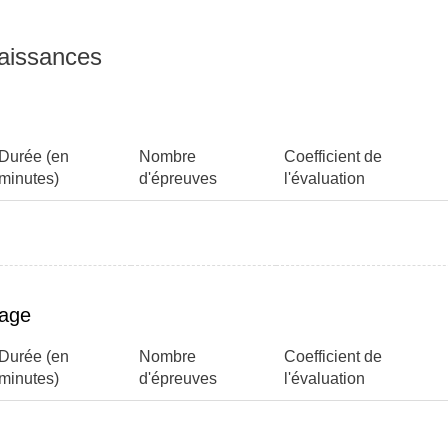
 - 3h)
itzholz - 3h)
naissances
de prévention des risques (K.
tzholz - 3h)
Durée (en
Nombre
Coefficient de
minutes)
d'épreuves
l'évaluation
page
Durée (en
Nombre
Coefficient de
minutes)
d'épreuves
l'évaluation