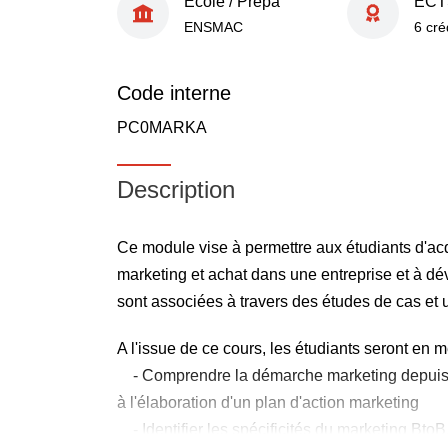
École / Prépa
ECT
ENSMAC
6 cré
Code interne
PC0MARKA
Description
Ce module vise à permettre aux étudiants d'ac
marketing et achat dans une entreprise et à d
sont associées à travers des études de cas et u
A l'issue de ce cours, les étudiants seront en 
- Comprendre la démarche marketing depuis l'
à l'élaboration d'un plan d'action marketing
- Identifier les spécificités du marketing BtoB,