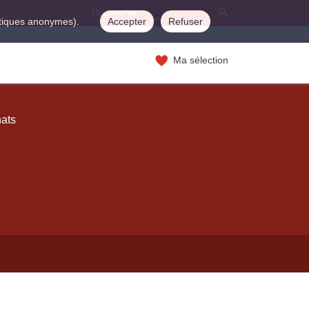
istiques anonymes).
Accepter
Refuser
Ma sélection
hats