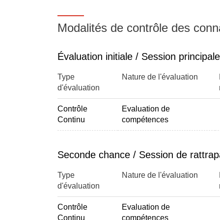
- Stratégies et Marketing achats (K. Geitzholz
- Cahiers des charges et appels d'offre (K. Ge
Modalités de contrôle des con
- Savoir lire un contrat dans une perspective 
Geitzholz - 3h)
- Techniques de négociation en achat (K. Gei
Évaluation initiale / Session principale
Type
Nature de l'évaluation
Responsable
d'évaluation
Patrick Sauvant
Contrôle
Evaluation de
Continu
compétences
Seconde chance / Session de rattra
Type
Nature de l'évaluation
d'évaluation
Contrôle
Evaluation de
Continu
compétences