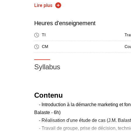
gestion de la relation achat
Lire plus
- Préparer, conduire et conclure une négocia
Heures d'enseignement
Ce module est conçu conjointement avec BSA e
cette école.
TI
Tra
CM
Cou
Syllabus
Contenu
- Introduction à la démarche marketing et fo
Balaste - 6h)
- Réalisation d'une étude de cas (J.M. Balast
- Travail de groupe, prise de décision, techn