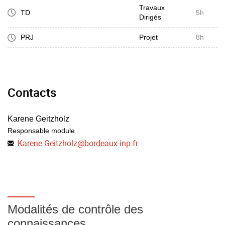
Objectifs
Travaux
planifier, organiser, exécuter et contrôler un projet
TD
5h
Dirigés
- Effectuer une présentation sur une problématique
d'entreprise
PRJ
Projet
8h
Contacts
Karene Geitzholz
Responsable module
Karene.Geitzholz
@
bordeaux-inp.fr
Modalités de contrôle des
connaissances