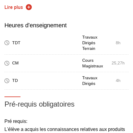
- Maîtriser les flux de production par une planification
Lire plus
périodique des ressources techniques et humaines,
- Vérifier l'adéquation charge/capacité,
Heures d'enseignement
- Organiser les activités de l'atelier au quotidien,
Travaux
- Identifier les techniques de calcul associées
TDT
Dirigés
8h
Terrain
Cours
CM
25,27h
Magistraux
Travaux
TD
4h
Dirigés
Pré-requis obligatoires
Pré requis:
L'élève a acquis les connaissances relatives aux produits