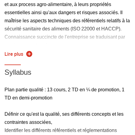
et aux process agro-alimentaire, à leurs propriétés
essentielles ainsi qu'aux dangers et risques associés. Il
maîtrise les aspects techniques des référentiels relatifs à la
sécurité sanitaire des aliments (ISO 22000 et HACCP).
Connaissance succincte de l'entreprise se traduisant par
un stage en entreprise.
Connaissance de base des lois statistiques.
Lire plus
Syllabus
Plan partie qualité : 13 cours, 2 TD en ¼ de promotion, 1
TD en demi-promotion
Définir ce qu'est la qualité, ses différents concepts et les
contraintes associées,
Identifier les différents référentiels et réglementations