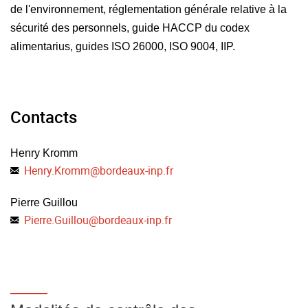
de l'environnement, réglementation générale relative à la
plus complète
sécurité des personnels, guide HACCP du codex
Systèmes intégrés QSE
alimentarius, guides ISO 26000, ISO 9004, IIP.
Démarches vers la responsabilité sociale et sociétale
Plan partie gestion de production
Contacts
Travaux dirigés sur machine d'initiation aux macros sur
Excel
Henry Kromm
Henry.Kromm
@
bordeaux-inp.fr
Pierre Guillou
Pierre.Guillou
@
bordeaux-inp.fr