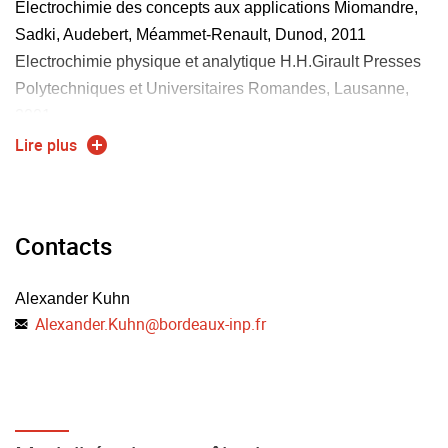
Electrochimie des concepts aux applications Miomandre,
Sadki, Audebert, Méammet-Renault, Dunod, 2011
Electrochimie physique et analytique H.H.Girault Presses
Polytechniques et Universitaires Romandes, Lausanne,
2001
Electrochemical Methods A. J. Bard, L. R. Faulkner Wiley,
Lire plus
2000
Contacts
Alexander Kuhn
Alexander.Kuhn
@
bordeaux-inp.fr