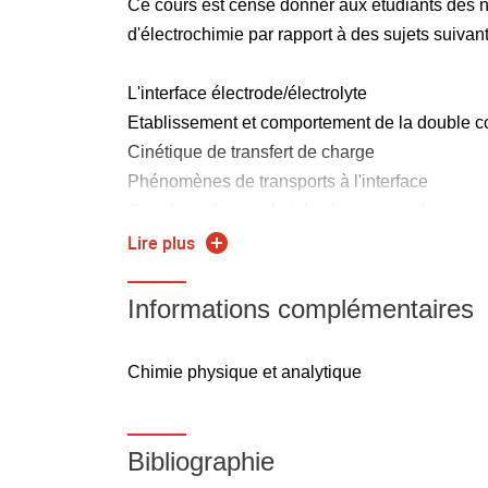
Ce cours est censé donner aux étudiants des 
d'électrochimie par rapport à des sujets suivant
L'interface électrode/électrolyte
Etablissement et comportement de la double 
Cinétique de transfert de charge
Phénomènes de transports à l'interface
Couplage du transfert de charge avec le transp
Techniques de balayage de potentiel
Lire plus
Electrochimie bipolaire
Informations complémentaires
7 créneaux de cours + 2 créneaux de TD + 1 c
Chimie physique et analytique
Bibliographie