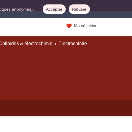
istiques anonymes).
Accepter
Refuser
Ma sélection
Colloïdes & électrochimie
Electrochimie