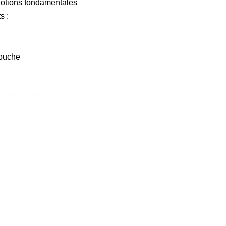
notions fondamentales
s :
couche
ort de matière
réneau de soutien