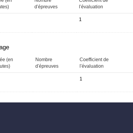
ée (en
Nombre
Coefficient de
tes)
d'épreuves
l'évaluation
1
page
ée (en
Nombre
Coefficient de
utes)
d'épreuves
l'évaluation
1