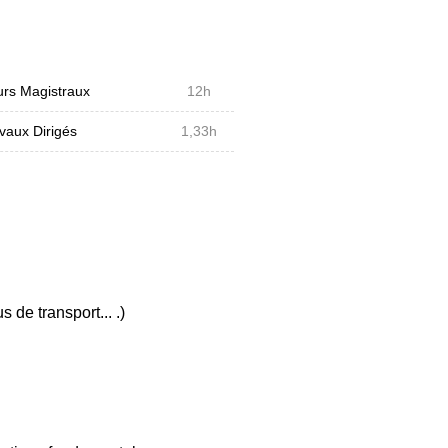
rs Magistraux
12h
vaux Dirigés
1,33h
de transport... .)