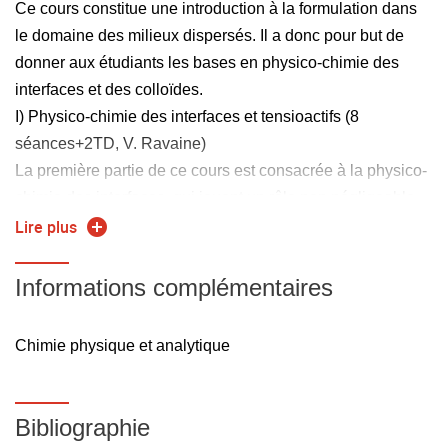
Ce cours constitue une introduction à la formulation dans
le domaine des milieux dispersés. Il a donc pour but de
donner aux étudiants les bases en physico-chimie des
interfaces et des colloïdes.
I) Physico-chimie des interfaces et tensioactifs (8
séances+2TD, V. Ravaine)
La première partie de ce cours est consacrée à la physico-
chimie des interfaces, qui jouent un rôle non négligeable
dans ces systèmes finement divisés. La première section
Lire plus
est consacrée à la capillarité, c'est- à-dire l'étude des
interfaces mobiles. Nous introduisons la notion de tension
Informations complémentaires
interfaciale, en expliquant ses origines et ses
conséquences. Nous détaillons également les techniques
Chimie physique et analytique
qui permettent de mesurer cette grandeur. La deuxième
section est consacrée au traitement thermodynamique des
surfaces, ce qui nous conduit à déterminer l'adsorption des
Bibliographie
solutés aux interfaces, et en particulier celle des