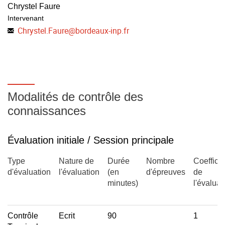
(théorie de DLVO), recouvertes de polymères ou de
Chrystel Faure
tensioactifs. Leur origine physique est expliquée et leurs
Intervenant
potentiels d'interaction sont exprimés analytiquement et
Chrystel.Faure
@
bordeaux-inp.fr
graphiquement.
III) Applications aux émulsions (1 séances+ 1TD, C.Faure)
La troisième partie est consacrée aux émulsions. Après
avoir décrit leur formation à partir de systèmes micellaires
Modalités de contrôle des
et les techniques de fabrication, nous traiterons de leur
connaissances
évolution cinétique en faisant référence aux concepts
physico-chimiques introduits dans la partie II.
Évaluation initiale / Session principale
Type
Nature de
Durée
Nombre
Coefficie
d'évaluation
l'évaluation
(en
d'épreuves
de
minutes)
l'évaluat
Contrôle
Ecrit
90
1