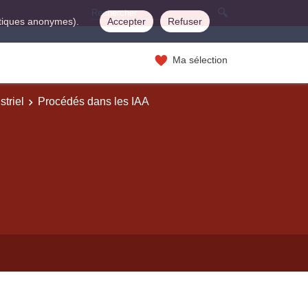
istiques anonymes).
Accepter
Refuser
Ma sélection
striel
Procédés dans les IAA