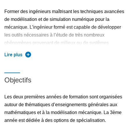
Former des ingénieurs maîtrisant les techniques avancées
de modélisation et de simulation numérique pour la
mécanique. L’ingénieur formé est capable de développer
les outils nécessaires à l’étude de très nombreux
phénomènes provenant de milieux ou de systèmes
complexes. Il en maîtrise l’usage car il possède une bonne
Lire plus
compréhension des phénomènes physiques et
mécaniques.
Objectifs
En intégrant le département Mathématique et Mécanique,
jamais je n'aurai imaginé rejoindre une formation aussi
reconnue et recherchée par les entreprises. Ses
Les deux premières années de formation sont organisées
enseignements balaient de larges domaines d'expertise tout
autour de thématiques d’enseignements générales aux
en dispensant en détail des compétences de pointe. Nous
mathématiques et à la modélisation mécanique. La 3ème
savons aujourd'hui prendre les commandes d'une chaîne de
année est dédiée à des options de spécialisation.
résolution complète : de la modélisation mathématique de