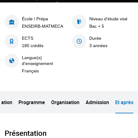
École / Prépa
Niveau d'étude visé
ENSEIRB-MATMECA
Bac + 5
ECTS
Durée
180 crédits
3 années
Langue(s)
d'enseignement
Français
tation
Programme
Organisation
Admission
Et après
Présentation