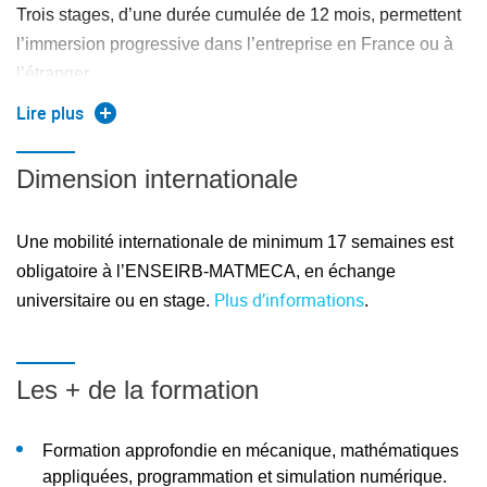
problèmes physiques à la simulation numérique appliquée à
Trois stages, d’une durée cumulée de 12 mois, permettent
la mécanique, les ingénieurs MATMECA s'adaptent avec
l’immersion progressive dans l’entreprise en France ou à
aisance à n'importe quelle problématique. En évoluant à la
l’étranger.
fois en contexte de recherche fondamentale ou en
Lire plus
Labels
applications industrielles, cette formation nous apprend
rigueur et créativité afin d'être capables de relever les défis
la Commission des Titres
Dimension internationale
La formation est accréditée par
scientifiques de demain !
d’Ingénieur (CTI)
.
Une mobilité internationale de minimum 17 semaines est
Tahir
EUR-ACE
La formation a reçu le label européen
qui atteste
obligatoire à l’ENSEIRB-MATMECA, en échange
de la qualité de nos programmes de formation, à la fois
Plus d’informations
universitaire ou en stage.
.
pour nos élèves-ingénieurs et pour les entreprises qui
recrutent nos diplômés.
Les + de la formation
Ce label facilite notamment :
La mobilité étudiante entre les établissements
Formation approfondie en mécanique, mathématiques
d’enseignement supérieur détenteurs du label.
appliquées, programmation et simulation numérique.