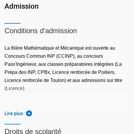
Admission
Conditions d'admission
La filière Mathématique et Mécanique est ouverte au
Concours Commun INP (CCINP), au concours
Pass'Ingénieur, aux classes préparatoires intégrées (La
Prépa des INP, CPBx, Licence renforcée de Poitiers,
Licence renforcée de Toulon) et aux admissions sur titre
(Licence).
Le Concours Commun INP (CCINP)
Lire plus
La filière Mathématique et Mécanique recrute la majorité
Concours Commun INP (CCINP)
de ses élèves via le
,
Droits de scolarité
filières MP, MPI, PC, PSI, TSI, PT.