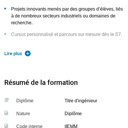
L’employabilité et la mobilité professionnelle de nos
Projets innovants menés par des groupes d’élèves, liés
diplômés grâce à la reconnaissance de leur formation
à de nombreux secteurs industriels ou domaines de
selon des standards européens communs exigeants.
recherche.
Cursus personnalisé et parcours sur mesure dès le S7.
Nombreuses collaborations internationales au travers
Lire plus
des laboratoires adossés à la formation.
Réalisations de projets pédagogiques en groupe,
parrainés par des partenaires industriels (Plastic
Omnium, Onera, CEA, etc.).
Résumé de la formation
De nombreuses interventions réalisées par des
intervenants extérieurs du monde industriel et de la
Diplôme
Titre d'ingénieur
recherche.
Nature
Diplôme
Renforcement de l’anglais scientifique au travers de
rapports et soutenances en anglais.
Code interne
IIEMM