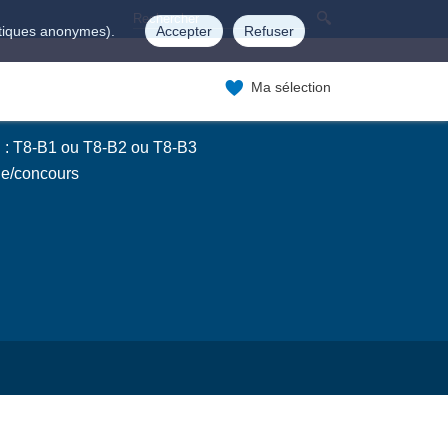
istiques anonymes).
Accepter
Refuser
Ma sélection
 : T8-B1 ou T8-B2 ou T8-B3
ge/concours