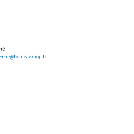
rré
Ferre
@
bordeaux-inp.fr