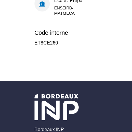
École / Prépa
ENSEIRB-
MATMECA
Code interne
ET8CE260
Bordeaux INP