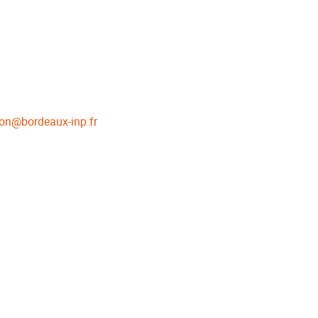
lon
@
bordeaux-inp.fr