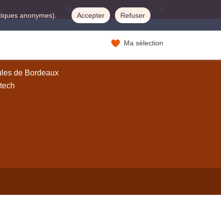
istiques anonymes).
Accepter
Refuser
Ma sélection
ules de Bordeaux
tech