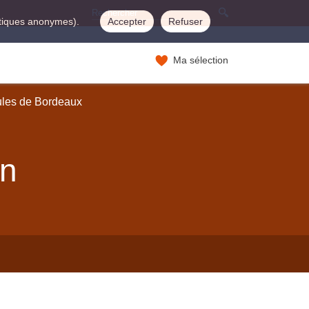
istiques anonymes).
Accepter
Refuser
Ma sélection
ules de Bordeaux
on