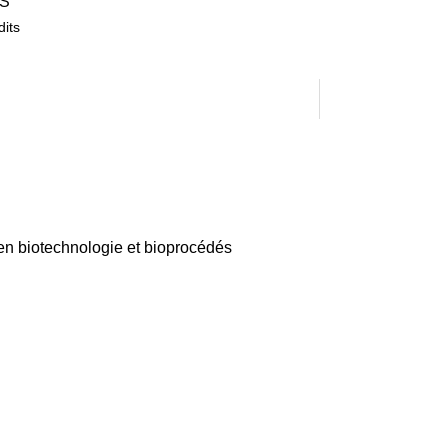
S
dits
 en biotechnologie et bioprocédés