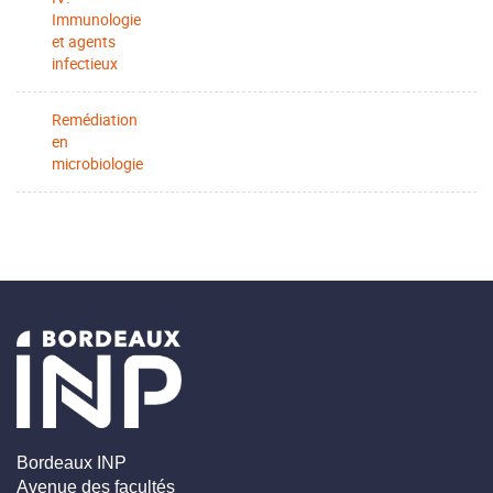
Immunologie
et agents
infectieux
Remédiation
en
microbiologie
Bordeaux INP
Avenue des facultés