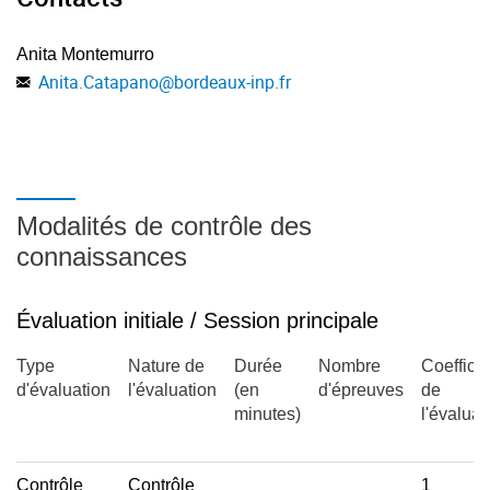
hypothèse de normalité, potentiel de dissipation, prise en
Anita Montemurro
compte du comportement endommageable - Changement
Anita.Catapano
@
bordeaux-inp.fr
d'échelle et homogénéisation : Exemples de
microstructures, méthodes simplifiées de Reuss et Voigt,
méthodes des modules effectifs, méthodes
d'homogénéisation périodique
Modalités de contrôle des
connaissances
Évaluation initiale / Session principale
Type
Nature de
Durée
Nombre
Coefficie
d'évaluation
l'évaluation
(en
d'épreuves
de
minutes)
l'évaluat
Contrôle
Contrôle
1