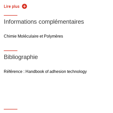
Lire plus
Mécanisme de l'adhésion
Informations complémentaires
Adhésion mécanique
Chimie Moléculaire et Polymères
Adhésion chimique (modèle de Dupré)
Adhésion diffusive
Bibliographie
Notion de design de joint
Référence : Handbook of adhesion technology