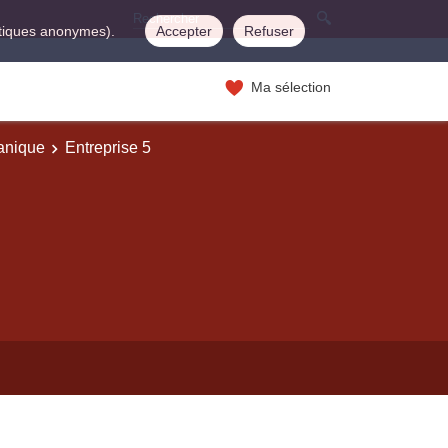
istiques anonymes).
Accepter
Refuser
Ma sélection
canique
Entreprise 5