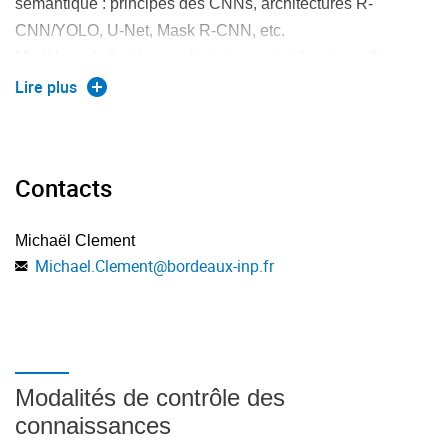
sémantique : principes des CNNs, architectures R-
CNN/YOLO, U-Net, Mask R-CNN, etc.
Modèles génératifs pour le traitement et l'analyse d'images
(VAEs, GANs, etc).
Lire plus
Autres approches de l'état de l'art.
Réalisation d'un projet mettant en œuvre les concepts
étudiés.
Contacts
Michaël Clement
Michael.Clement
@
bordeaux-inp.fr
Modalités de contrôle des
connaissances