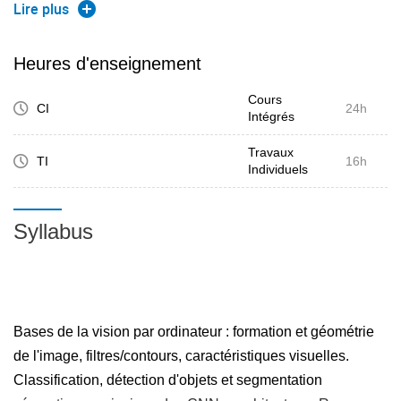
(VAEs, GANs, etc).
Lire plus
Autres approches de l'état de l'art.
Réalisation d'un projet mettant en œuvre les concepts
Heures d'enseignement
étudiés.
Cours
CI
24h
Intégrés
Travaux
TI
16h
Individuels
Syllabus
Bases de la vision par ordinateur : formation et géométrie
de l'image, filtres/contours, caractéristiques visuelles.
Classification, détection d'objets et segmentation