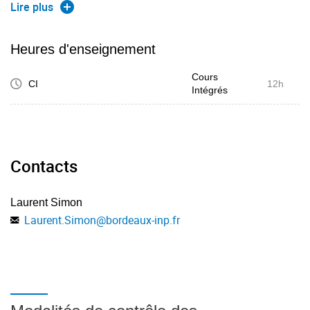
Utilisation de modèles pré-entraînés
Lire plus
Transfer learning
Application à un cas industriel sur données de vision par
Heures d'enseignement
ordinateur
Cours
CI
12h
Intégrés
Déploiement
Packaging d'un modèle ML
Usage de FastAPI et Docker
Contacts
Notions de monitoring d'un modèle
Laurent Simon
Laurent.Simon
@
bordeaux-inp.fr