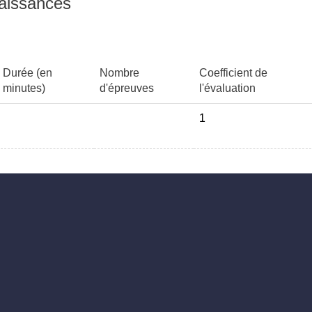
naissances
s dialogues et transactions SIP, •
proxy, • envoi et réception de
nce.
Durée (en
Nombre
Coefficient de
minutes)
d'épreuves
l'évaluation
1