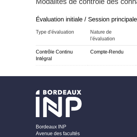
Modalités de contrôle des con
autour des points suivants : • mise en ½uvre de
enregistrement et « désenregistrement » via un 
Évaluation initiale / Session principale
messages instantanés, et • gestion de la prése
Type d'évaluation
Nature de
l'évaluation
Contrôle Continu
Compte-Rendu
Intégral
Bordeaux INP
Avenue des facultés