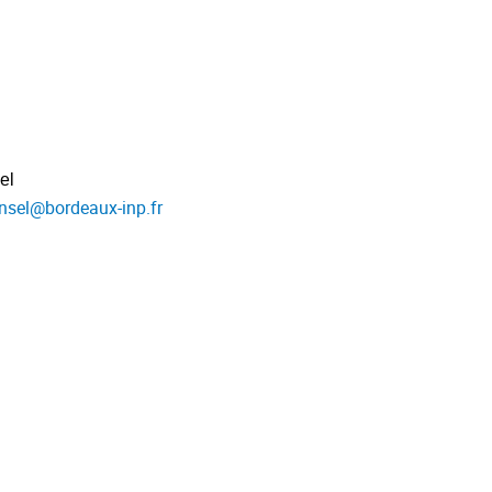
el
nsel
@
bordeaux-inp.fr