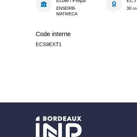
École / Prépa
ECT
ENSEIRB-
30 cr
MATMECA
Code interne
ECS9EXT1