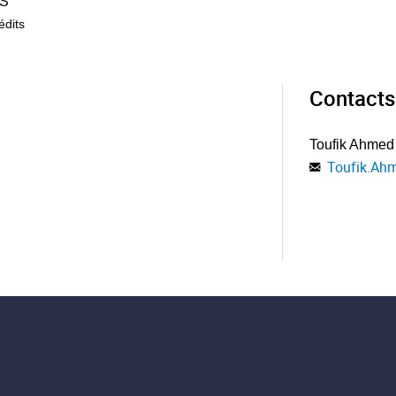
S
édits
Contacts
Toufik Ahmed
Toufik.Ah