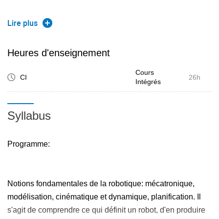
Programme:
Lire plus
Heures d'enseignement
Notions fondamentales de la robotique: mécatronique,
Cours
modélisation, cinématique et dynamique, planification. Il
CI
26h
Intégrés
s'agit de comprendre ce qui définit un robot, d'en produire
un modèle géométrique et physique et d'aborder les
Syllabus
techniques classiques de contrôle.
Modèle géométrique direct et inverse de robots articulaires
Modèle cinématique (robot mobile)
Programme:
Génération de trajectoire dans l'espace opérationnel
(interpolations)
Locomotion de robots à pattes
Notions fondamentales de la robotique: mécatronique,
Utilisation de simulateur physique
modélisation, cinématique et dynamique, planification. Il
Expérimentations sur des véritables robots
s'agit de comprendre ce qui définit un robot, d'en produire