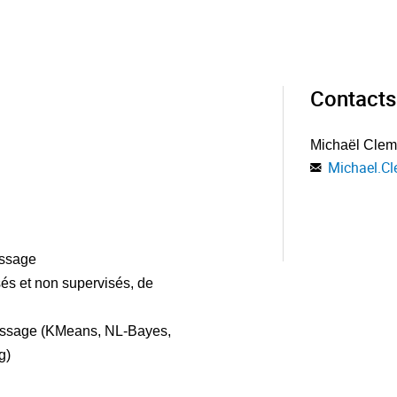
Contacts
Michaël Clem
Michael.C
issage
sés et non supervisés, de
tissage (KMeans, NL-Bayes,
g)