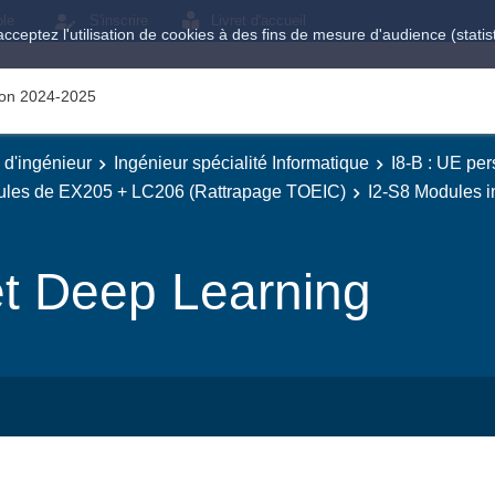
ole
S'inscrire
Livret d'accueil
acceptez l'utilisation de cookies à des fins de mesure d'audience (stat
tion 2024-2025
e d'ingénieur
Ingénieur spécialité Informatique
I8-B : UE per
dules de EX205 + LC206 (Rattrapage TOEIC)
I2-S8 Modules i
et Deep Learning