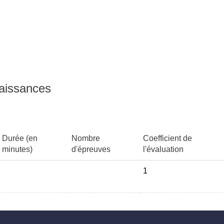
 posteriori. Application à la
naissances
chastic Gradient Descent,
Durée (en
Nombre
Coefficient de
onnels. Application à la
minutes)
d'épreuves
l'évaluation
1
oders, GANs. Application au