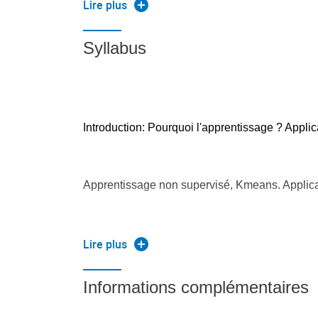
Lire plus
Syllabus
Introduction: Pourquoi l'apprentissage ? Applic
Apprentissage non supervisé, Kmeans. Applica
Apprentissage supervisé, KNN, NL-Bayes
Lire plus
Informations complémentaires
Support Vector Machines : linear SVMs, the Kern