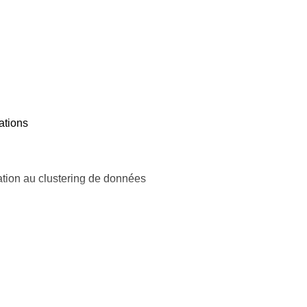
ations
tion au clustering de données
el Trick. Application à la