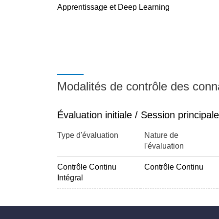
reconnaissance de caractères
Apprentissage et Deep Learning
Modèle par mélange de Gaussiennes, Maximum a
reconnaissance de locuteur
Modalités de contrôle des con
Deep Learning: Architecture, Optimisation. Sto
DropOut, Data augmentation
Évaluation initiale / Session principale
Type d'évaluation
Nature de
Deep Learning: Réseaux de neurones convoluti
l'évaluation
reconnaissance de caractères
Contrôle Continu
Contrôle Continu
Intégral
Deep Learning : Modèles génératifs, Auto-enc
débruitage