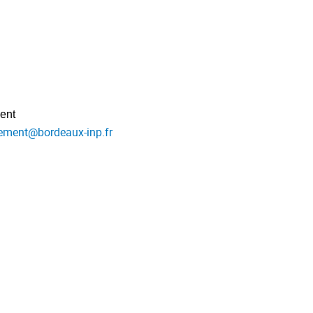
ent
lement
@
bordeaux-inp.fr