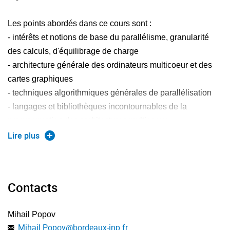
Les points abordés dans ce cours sont :
- intérêts et notions de base du parallélisme, granularité
des calculs, d'équilibrage de charge
- architecture générale des ordinateurs multicoeur et des
cartes graphiques
- techniques algorithmiques générales de parallélisation
- langages et bibliothèques incontournables de la
programmation des architectures multicoeur
- impacts de l'architecture et de la compilation sur la
Lire plus
programmation : vers la portabilité des performances
- programmation des machines hétérogènes équipées de
processeurs specialisés (e.g. GPU).
Contacts
Mihail Popov
Mihail.Popov
@
bordeaux-inp.fr