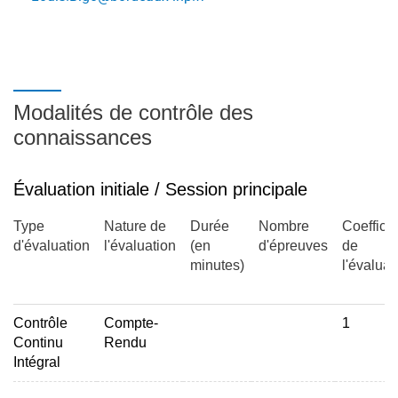
Formats de données MIDI
Communication MIDI, synthétiseurs
Trackers
5 - Réprésentation symbolique de la musique
Modalités de contrôle des
connaissances
Langages pour la description de la musique.
Niveaux d'abstraction: représentation du son
Évaluation initiale / Session principale
(échantillons), de la musique (notes), de structures
temporelles (mesures, sections, parties).
Type
Nature de
Durée
Nombre
Coefficie
Langages visuels.
d'évaluation
l'évaluation
(en
d'épreuves
de
minutes)
l'évaluat
Ontologies et modèles du temps pour la musique
interactive.
Contrôle
Compte-
1
6 - TP: confection d'un synthétiseur polyphonique en C++.
Continu
Rendu
7 - Interface entre le logiciel et le matériel
Intégral