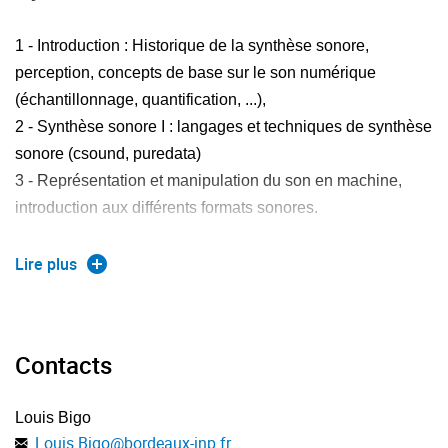
1 - Introduction : Historique de la synthèse sonore,
perception, concepts de base sur le son numérique
(échantillonnage, quantification, ...),
2 - Synthèse sonore I : langages et techniques de synthèse
sonore (csound, puredata)
3 - Représentation et manipulation du son en machine,
introduction aux différents formats sonores.
Modèles de données et formats de fichiers sons,
Lire plus
représentation informatique de l'information sonore.
Lecture, écriture, montage, filtrage du son en C.
Contacts
4 - Représentation de la musique occidentale, modèles,
formats de données.
Louis Bigo
Louis.Bigo
@
bordeaux-inp.fr