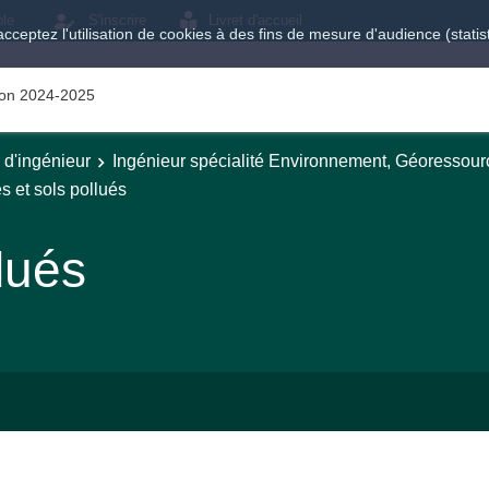
ole
S'inscrire
Livret d'accueil
acceptez l'utilisation de cookies à des fins de mesure d'audience (stat
tion 2024-2025
e d'ingénieur
Ingénieur spécialité Environnement, Géoressour
es et sols pollués
llués