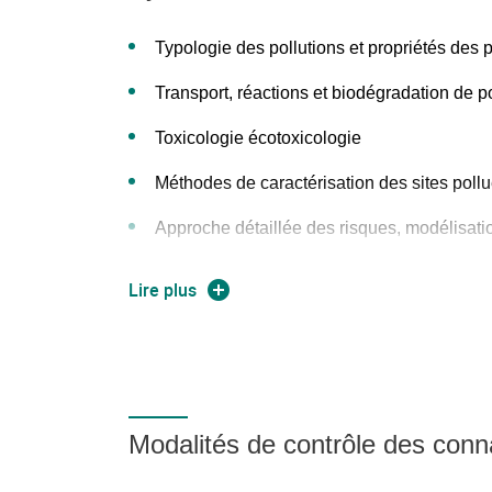
cibles;
Typologie des pollutions et propriétés des 
Déterminer les risques inhérents à un site 
les écosystèmes;
Transport, réactions et biodégradation de p
Appliquer une technique de réhabilitation 
Toxicologie écotoxicologie
Méthodes de caractérisation des sites poll
Approche détaillée des risques, modélisati
Techniques de réhabilitation et de stockage
Lire plus
Étude de cas pratiques ​
Modalités de contrôle des con