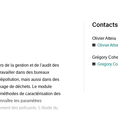
Contacts
Olivier Atteia
Olivier.Atte
Grégory Coh
Gregory.C
s de la gestion et de l'audit des
e travailler dans des bureaux
 dépollution, mais aussi dans des
ockage de déchets. Le module
méthodes de caractérisation des
connaître les paramètres
ment des polluants. L'étude du
outerrains passe par les