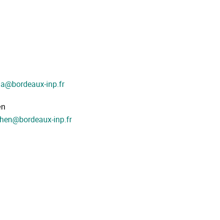
ia
@
bordeaux-inp.fr
en
ohen
@
bordeaux-inp.fr