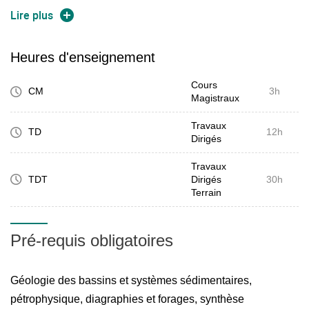
Lire plus
l' évaluation 3G de la qualité du système réservoir
Heures d'enseignement
dolomitique du Paléocène dans la structure anticlinale de
Landes de Siougos (Bassin d'Aquitaine) sera basée sur 5
Cours
CM
3h
Magistraux
jours d'analyse des carottes à la cartothèque de Storengy.
Cette analyse comprendra les étapes suivantes:
Travaux
TD
12h
Dirigés
Analyse en lames minces;
Travaux
Analyses pétrophysiques sur carottes;
TDT
Dirigés
30h
Terrain
Analyses de diagraphies;
Synthèse des résultats;
Pré-requis obligatoires
Présentation orale et rapports.
Géologie des bassins et systèmes sédimentaires,
pétrophysique, diagraphies et forages, synthèse