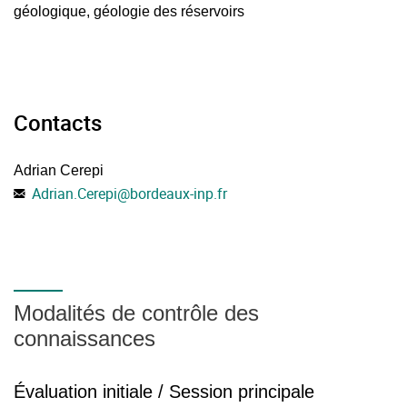
géologique, géologie des réservoirs
Compétences à acquérir :
Analyse sédimentologique et pétrographique
Quantifier les propriétés réservoirs par les méthodes
Contacts
pétrophysiques de laboratoire,
Quantifier les propriétés réservoirs par les outils
Adrian Cerepi
diagraphiques,
Adrian.Cerepi
@
bordeaux-inp.fr
Intégrer des données géologie - géophysique -
réservoir pour une meilleure image 3D des réservoirs,
Modalités de contrôle des
connaissances
Évaluation initiale / Session principale