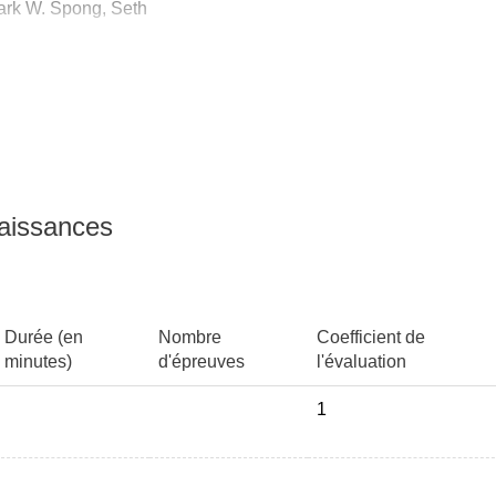
ark W. Spong, Seth
-13:978-0-471-44990-8
naissances
Durée (en
Nombre
Coefficient de
minutes)
d'épreuves
l'évaluation
1