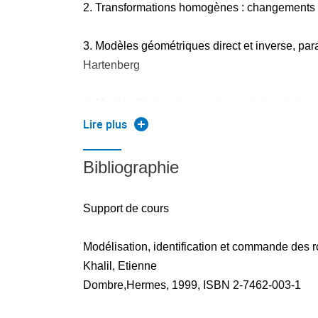
2. Transformations homogènes : changements 
3. Modèles géométriques direct et inverse, par
Hartenberg
4. Modèle Cinématique , vitesse de translation,
singularités, modèle de force
Lire plus
statique
Bibliographie
5. Modèle dynamique : énergies potentielle et c
formalisme de
Support de cours
Lagrange, de Newton-Euler
Modélisation, identification et commande des 
Khalil, Etienne
Dombre,Hermes, 1999, ISBN 2-7462-003-1