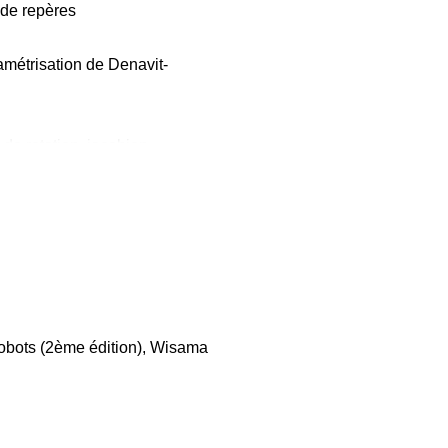
de repères
amétrisation de Denavit-
 de rotation, jacobien,
inétique, dissipation d'énergie,
robots (2ème édition), Wisama