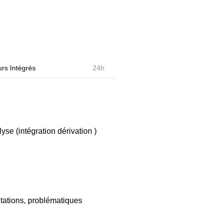
ique ( Denavit Hartenberg, degrés
rs Intégrés
24h
yse (intégration dérivation )
entations, problématiques