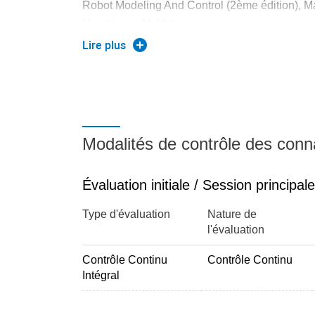
Robot Modeling And Control (2ème édition), M
Hutchinson,M. Vidyasagar
Wiley, 1006, ISBN-10: 0-4711-64990-2 , ISBN
Lire plus
Modalités de contrôle des con
Évaluation initiale / Session principale
Type d'évaluation
Nature de
l'évaluation
Contrôle Continu
Contrôle Continu
Intégral