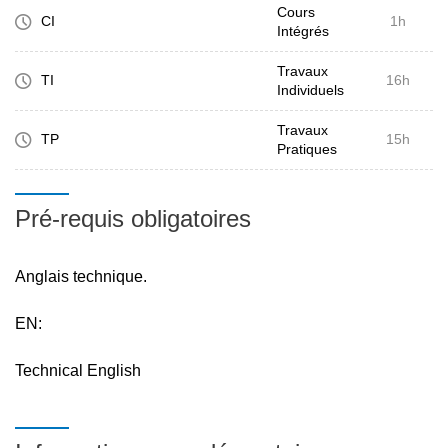
proficiency:
Cours
CI
1h
* with common bibliographic tools and resources;
Intégrés
* in making a review of the state-of-the-art and current
Travaux
TI
16h
challenges on a scientific or technical topic;
Individuels
* in presenting the highlights of such a bibliographic study
Travaux
to an audience of their peers.
TP
15h
Pratiques
Pré-requis obligatoires
Anglais technique.
EN:
Technical English