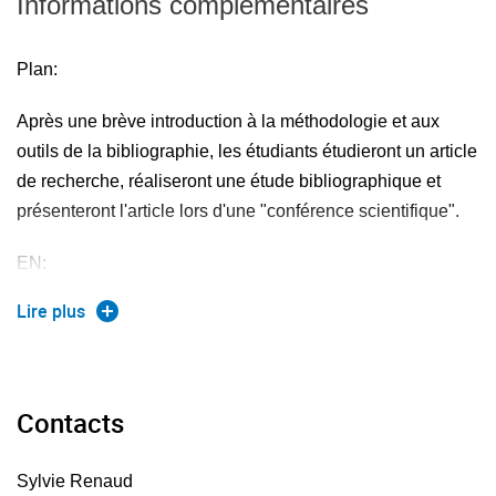
Informations complémentaires
Plan:
Après une brève introduction à la méthodologie et aux
outils de la bibliographie, les étudiants étudieront un article
de recherche, réaliseront une étude bibliographique et
présenteront l'article lors d'une "conférence scientifique".
EN:
Lire plus
Outline:
After a brief introduction to bibliographic methodology and
tools, the students will perform a bibliographic study on a
Contacts
specific topic. The final evaluation will include a written
part and a short oral presentation.
Sylvie Renaud