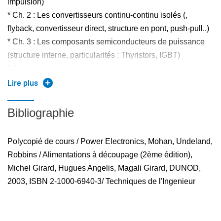
impulsion)
* Ch. 2 : Les convertisseurs continu-continu isolés (,
flyback, convertisseur direct, structure en pont, push-pull..)
* Ch. 3 : Les composants semiconducteurs de puissance
(structure interne, particularités : Thyristors, IGBT)
* Ch. 4 : Les circuits de commande et de protection des
composants de puissance (circuits de commande, circuits
Lire plus
d'aide à la commutation, commutation douce)
* Ch. 5 : Les alimentations à découpage (structures
Bibliographie
classiques, régulation en mode tension et en mode
courant, structures à résonance, correcteurs de facteur de
Polycopié de cours / Power Electronics, Mohan, Undeland,
puissance)
Robbins / Alimentations à découpage (2ème édition),
* Ch. 6 : Modélisation petits signaux des convertisseurs
Michel Girard, Hugues Angelis, Magali Girard, DUNOD,
(introduction à la modélisation)
2003, ISBN 2-1000-6940-3/ Techniques de l'Ingenieur