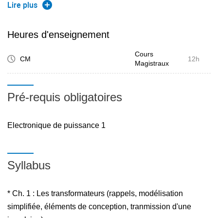
protection de ces composants. On décrit quelques types
Lire plus
d'alimentations à découpage et on introduit la modélisation
petits signaux de ces convertisseurs. Un bureau d'étude
Heures d'enseignement
vient aussi compléter cette approche sur la conversion
Cours
isolée.
CM
12h
Magistraux
Pré-requis obligatoires
Electronique de puissance 1
Syllabus
* Ch. 1 : Les transformateurs (rappels, modélisation
simplifiée, éléments de conception, tranmission d'une