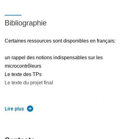
données
Bibliographie
Certaines ressources sont disponibles en français:
un rappel des notions indispensables sur les
microcontrôleurs
Le texte des TPs
Le texte du projet final
Les documents techniques originaux (en Anglais) sont
fournis en version papier et electronique
Lire plus
Les ressources electroniques sont accessibles à l'adresse
suivante : http://bornat.vvv.enseirb.fr/wiki/doku.php?
id=mi202:accueil