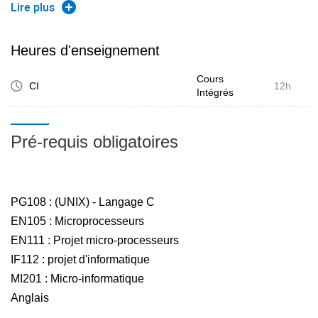
bas.
Lire plus
Les étudiants sont placés dans une situation où leur seule
source de documentation est constituée par les documents
Heures d'enseignement
techniques constructeur en anglais. La compréhension de
Cours
ces documents fait partie intégrante de l'enseignement.
CI
12h
Intégrés
Pré-requis obligatoires
PG108 : (UNIX) - Langage C
EN105 : Microprocesseurs
EN111 : Projet micro-processeurs
IF112 : projet d'informatique
MI201 : Micro-informatique
Anglais