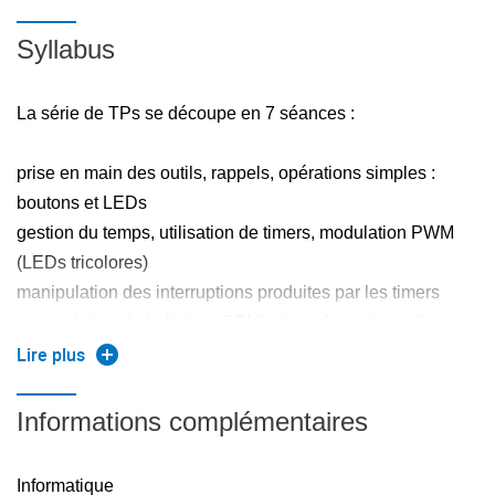
Syllabus
La série de TPs se découpe en 7 séances :
prise en main des outils, rappels, opérations simples :
boutons et LEDs
gestion du temps, utilisation de timers, modulation PWM
(LEDs tricolores)
manipulation des interruptions produites par les timers
manipulation de la liaison SPI (lecture du contenu d'une
mémoire Flash externe)
Lire plus
Projet : lecture d'un fichier audio : accès aux données
Projet : lecture d'un fichier audio : restitution sonore par
Informations complémentaires
PWM
Projet : lecture d'un fichier audio : gestion du flux de
Informatique